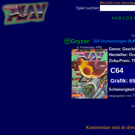
Mit AJAX-Live-Vorschau
Spiel suchen:
#
A
B
C
D
E
(i
Gryzor
268 Userwertungen (
5,
in Powerplay 4/88
Genre: Geschi
Hersteller: Oc
Zirka-Preis: 
C64
Grafik: 
Schwierigkeit
T
eingegeben von
(i
Kommentare sind ab dem 7