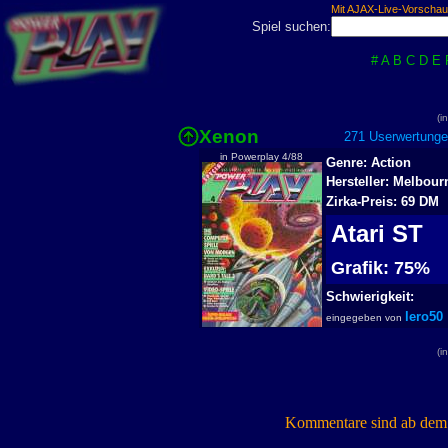
Mit AJAX-Live-Vorschau
Spiel suchen:
#
A
B
C
D
E
(i
Xenon
271 Userwertunge
in Powerplay 4/88
Genre: Action
Hersteller: Melbou
Zirka-Preis: 69 DM
Atari ST
Grafik: 75%
Schwierigkeit:
lero50
eingegeben von
(i
Kommentare sind ab dem 7