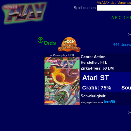
Mit AJAX-Live-Vorschau
Spiel suchen:
#
A
B
C
D
E
(i
Oids
444 Userwe
in Powerplay 4/88
Genre: Action
Hersteller: FTL
Zirka-Preis: 69 DM
Atari ST
Grafik: 75%
Sou
Schwierigkeit:
lero50
eingegeben von
(i