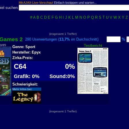
Mit AJAX-Live-Vorschau!
Einfach lostippen und warten...
iel suchen:
#
A
B
C
D
E
F
G
H
I
J
K
L
M
N
O
P
Q
R
S
T
U
V
W
X
Y
Z
(insgesamt 1 Treffer)
Games 2
290 Userwertungen (
13,7%
im Durchschnitt)
%
 3/85
Testbericht
Genre: Sport
Hersteller: Epyx
Zirka-Preis:
C64
0%
Grafik: 0%
Sound:0%
Schwierigkeit:
Mehr Infos bei:
(insgesamt 1 Treffer)