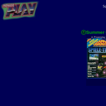
Sp
Summer 
in Powerplay