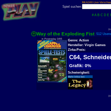
Mit AJAX-Live-Vorschau
Spiel suchen:
#
A
B
C
D
E
(i
Way of the Exploding Fist
512 Userwe
in Powerplay 3/85
Genre: Action
Hersteller: Virgin Games
Zirka-Preis:
C64, Schneid
Grafik: 0%
Schwierigkeit:
Mehr Infos bei:
(i