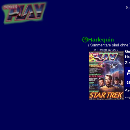
Sp
Harlequin
(Kommentare sind ohne T
in Powerplay 4/92
Ge
He
Zi
G
Sc
ein