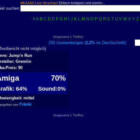
Mit AJAX-Live-Vorschau!
Einfach lostippen und warten...
iel suchen:
#
A
B
C
D
E
F
G
H
I
J
K
L
M
N
O
P
Q
R
S
T
U
V
W
X
Y
Z
(insgesamt 1 Treffer)
250 Userwertungen (
2,2%
im Durchschnitt)
estbericht nicht möglich)
nre: Jump'n Run
rsteller: Gremlin
rka-Preis: 90
Amiga
70%
rafik: 64%
Sound:0%
hwierigkeit: mittel
Fränki
gegeben von
(insgesamt 1 Treffer)