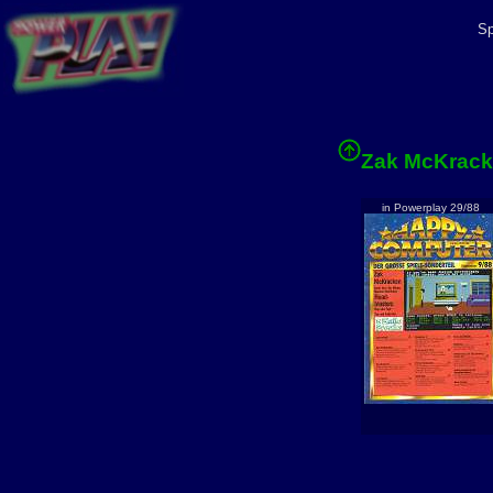
Sp
Zak McKrac
in Powerplay 29/88