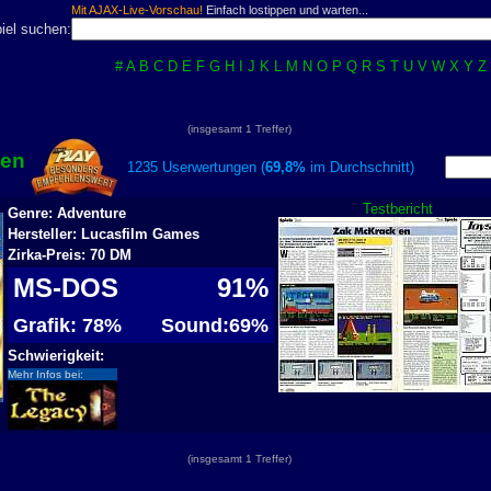
Mit AJAX-Live-Vorschau!
Einfach lostippen und warten...
iel suchen:
#
A
B
C
D
E
F
G
H
I
J
K
L
M
N
O
P
Q
R
S
T
U
V
W
X
Y
Z
(insgesamt 1 Treffer)
ken
1235 Userwertungen (
69,8%
im Durchschnitt)
Testbericht
Genre: Adventure
Hersteller: Lucasfilm Games
Zirka-Preis: 70 DM
MS-DOS
91%
Grafik: 78%
Sound:69%
Schwierigkeit:
Mehr Infos bei:
(insgesamt 1 Treffer)