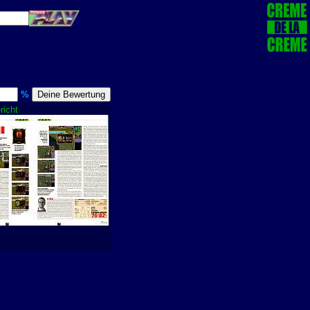
%
richt