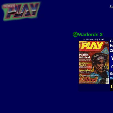
Sp
Warlords 3
in Powerplay 9/97
G
H
Z
S
Me