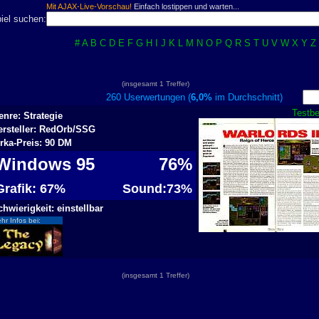
Mit AJAX-Live-Vorschau!
Einfach lostippen und warten...
iel suchen:
#
A
B
C
D
E
F
G
H
I
J
K
L
M
N
O
P
Q
R
S
T
U
V
W
X
Y
Z
(insgesamt 1 Treffer)
260 Userwertungen (
6,0%
im Durchschnitt)
Testbe
enre: Strategie
ersteller: RedOrb/SSG
irka-Preis: 90 DM
Windows 95
76%
Grafik: 67%
Sound:73%
chwierigkeit: einstellbar
hr Infos bei:
(insgesamt 1 Treffer)