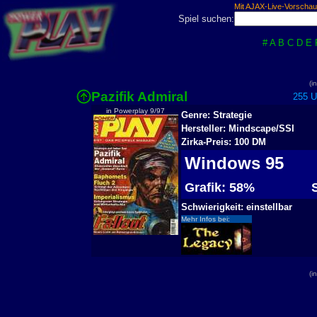
Mit AJAX-Live-Vorschau
Spiel suchen:
#
A
B
C
D
E
(i
Pazifik Admiral
255 Us
in Powerplay 9/97
Genre: Strategie
Hersteller: Mindscape/SSI
Zirka-Preis: 100 DM
Windows 95
Grafik: 58%
S
Schwierigkeit: einstellbar
Mehr Infos bei:
(i