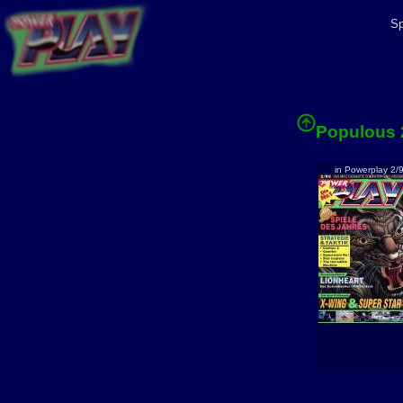
Sp
Populous 
in Powerplay 2/