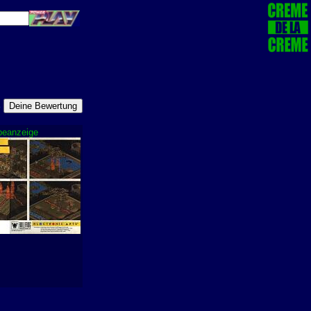
%
beanzeige