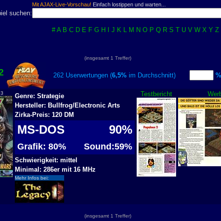
Mit AJAX-Live-Vorschau!
Einfach lostippen und warten...
iel suchen:
#
A
B
C
D
E
F
G
H
I
J
K
L
M
N
O
P
Q
R
S
T
U
V
W
X
Y
Z
(insgesamt 1 Treffer)
2
262 Userwertungen (
6,5%
im Durchschnitt)
93
Testbericht
Wer
Genre: Strategie
Hersteller: Bullfrog/Electronic Arts
Zirka-Preis: 120 DM
MS-DOS
90%
Grafik: 80%
Sound:59%
Schwierigkeit: mittel
Minimal: 286er mit 16 MHz
Mehr Infos bei:
(insgesamt 1 Treffer)