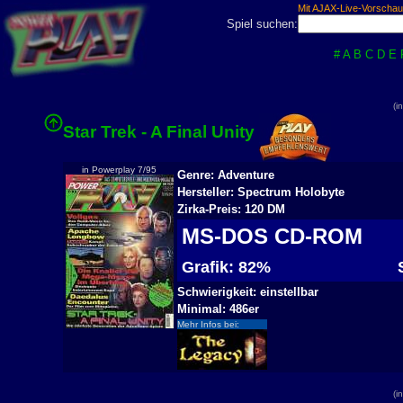
Mit AJAX-Live-Vorschau
Spiel suchen:
#
A
B
C
D
E
(i
Star Trek - A Final Unity
in Powerplay 7/95
Genre: Adventure
Hersteller: Spectrum Holobyte
Zirka-Preis: 120 DM
MS-DOS CD-ROM
Grafik: 82%
S
Schwierigkeit: einstellbar
Minimal: 486er
Mehr Infos bei:
(i