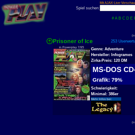
Mit AJAX-Live-Vorschau
Spiel suchen:
#
A
B
C
D
E
(i
Prisoner of Ice
253 Userwertu
in Powerplay 7/95
Genre: Adventure
Hersteller: Infogrames
Zirka-Preis: 120 DM
MS-DOS C
Grafik: 79%
Schwierigkeit:
Minimal: 386er
Mehr Infos bei:
(i