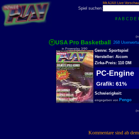
Mit AJAX-Live-Vorschau
Spiel suchen:
#
A
B
C
D
E
(i
USA Pro Basketball
268 Userwertu
in Powerplay 3/90
Genre: Sportspiel
Hersteller: Aicom
Zirka-Preis: 110 DM
PC-Engine
Grafik: 61%
Schwierigkeit:
Pengo
eingegeben von
(i
Kommentare sind ab dem 7