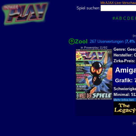
Mit AJAX-Live-Vorschau
Spiel suchen:
#
A
B
C
D
E
(i
Zool
267 Userwertungen (
7,4%
in Powerplay 11/92
Genre: Gesc
Hersteller: 
Zirka-Preis
Ami
Grafik:
Schwierigkei
Minimal: 51
Mehr Infos bei:
(i