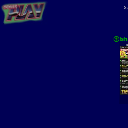
Sp
Ish
i