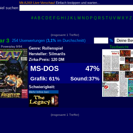
Mit AJAX-Live-Vorschau!
Einfach lostippen und warten...
iel suchen:
#
A
B
C
D
E
F
G
H
I
J
K
L
M
N
O
P
Q
R
S
T
U
V
W
X
Y
Z
(insgesamt 1 Treffer)
ar 3
254 Userwertungen (
3,1%
im Durchschnitt)
%
n Powerplay 9/94
Testbericht
Genre: Rollenspiel
Hersteller: Silmarils
Zirka-Preis: 120 DM
MS-DOS
47%
Grafik: 61%
Sound:37%
Schwierigkeit:
Mehr Infos bei:
(insgesamt 1 Treffer)