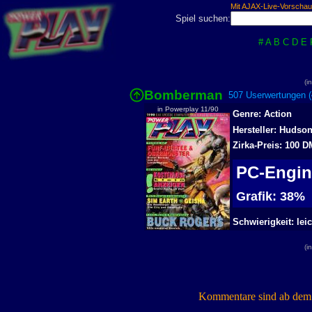
Mit AJAX-Live-Vorschau
Spiel suchen:
#
A
B
C
D
E
(i
Bomberman
507 Userwertungen (
in Powerplay 11/90
Genre: Action
Hersteller: Hudso
Zirka-Preis: 100 D
PC-Engi
Grafik: 38%
Schwierigkeit: leic
(i
Kommentare sind ab dem 7