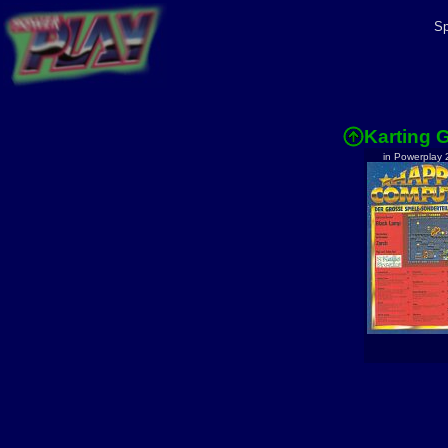
Sp
Karting 
in Powerplay 