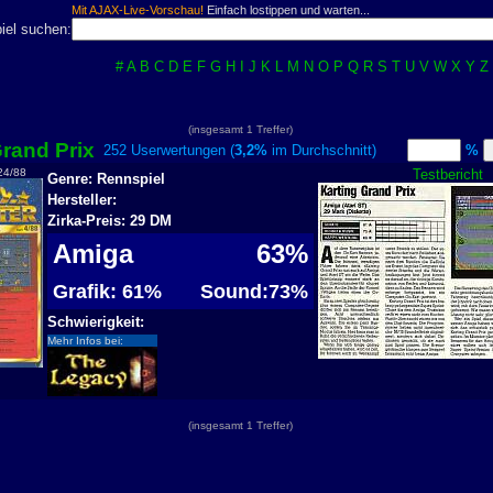
Mit AJAX-Live-Vorschau!
Einfach lostippen und warten...
iel suchen:
#
A
B
C
D
E
F
G
H
I
J
K
L
M
N
O
P
Q
R
S
T
U
V
W
X
Y
Z
(insgesamt 1 Treffer)
Grand Prix
252 Userwertungen (
3,2%
im Durchschnitt)
%
24/88
Testbericht
Genre: Rennspiel
Hersteller:
Zirka-Preis: 29 DM
Amiga
63%
Grafik: 61%
Sound:73%
Schwierigkeit:
Mehr Infos bei:
(insgesamt 1 Treffer)