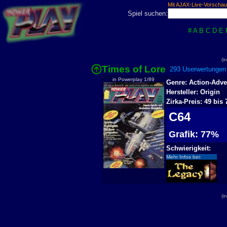
Mit AJAX-Live-Vorschau
Spiel suchen:
#
A
B
C
D
E
(i
Times of Lore
293 Userwertungen 
in Powerplay 1/89
Genre: Action-Adve
Hersteller: Origin
Zirka-Preis: 49 bis
C64
Grafik: 77%
Schwierigkeit:
Mehr Infos bei:
(i