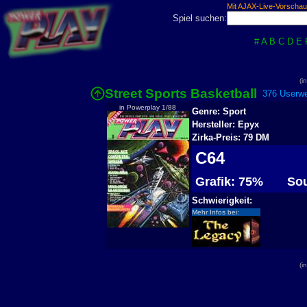
Mit AJAX-Live-Vorschau
Spiel suchen:
#
A
B
C
D
E
(i
Street Sports Basketball
376 Userwe
in Powerplay 1/88
Genre: Sport
Hersteller: Epyx
Zirka-Preis: 79 DM
C64
Grafik: 75%
Sou
Schwierigkeit:
Mehr Infos bei:
(i