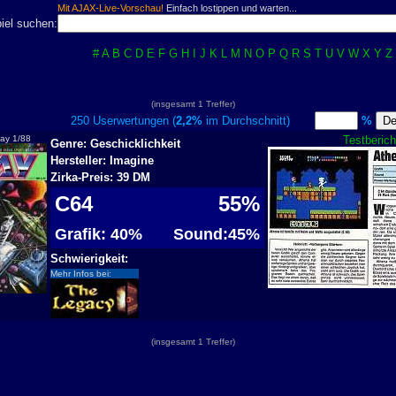
Mit AJAX-Live-Vorschau!
Einfach lostippen und warten...
iel suchen:
#
A
B
C
D
E
F
G
H
I
J
K
L
M
N
O
P
Q
R
S
T
U
V
W
X
Y
Z
(insgesamt 1 Treffer)
250 Userwertungen (
2,2%
im Durchschnitt)
%
lay 1/88
Testberich
Genre: Geschicklichkeit
Hersteller: Imagine
Zirka-Preis: 39 DM
C64
55%
Grafik: 40%
Sound:45%
Schwierigkeit:
Mehr Infos bei:
(insgesamt 1 Treffer)