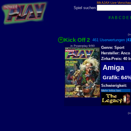
Mit AJAX-Live-Vorschau
Spiel suchen:
#
A
B
C
D
E
(i
Kick Off 2
461 Userwertungen (
4
in Powerplay 9/90
Genre: Sport
Hersteller: Anco
Zirka-Preis: 40 
Amiga
Grafik: 6
Schwierigkeit:
Mehr Infos bei:
(i