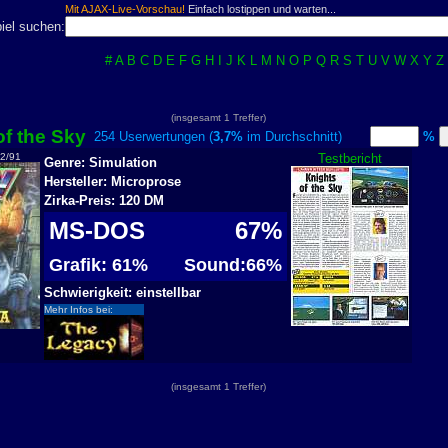
Mit AJAX-Live-Vorschau!
Einfach lostippen und warten...
iel suchen:
#
A
B
C
D
E
F
G
H
I
J
K
L
M
N
O
P
Q
R
S
T
U
V
W
X
Y
Z
(insgesamt 1 Treffer)
of the Sky
254 Userwertungen (
3,7%
im Durchschnitt)
%
 2/91
Testbericht
Genre: Simulation
Hersteller: Microprose
Zirka-Preis: 120 DM
MS-DOS
67%
Grafik: 61%
Sound:66%
Schwierigkeit: einstellbar
Mehr Infos bei:
(insgesamt 1 Treffer)