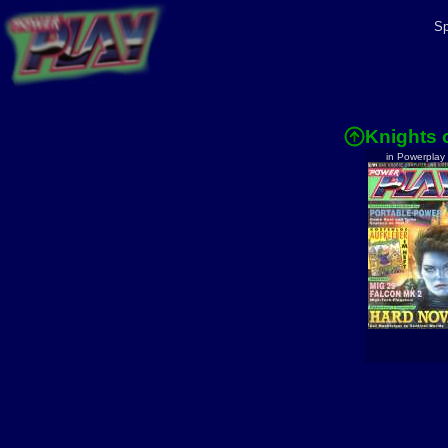
Sp
Knights 
in Powerplay