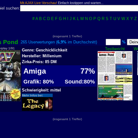
Mit AJAX-Live-Vorschau!
Einfach lostippen und warten...
iel suchen:
#
A
B
C
D
E
F
G
H
I
J
K
L
M
N
O
P
Q
R
S
T
U
V
W
X
Y
Z
(insgesamt 1 Treffer)
s Pond
265 Userwertungen (
6,9%
im Durchschnitt)
%
rplay 1/91
Testbericht
We
Genre: Geschicklichkeit
Hersteller: Millenium
Zirka-Preis: 85 DM
Amiga
77%
Grafik: 80%
Sound:80%
Schwierigkeit: mittel
Mehr Infos bei:
(insgesamt 1 Treffer)