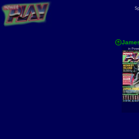
Sp
Jame
in Powe