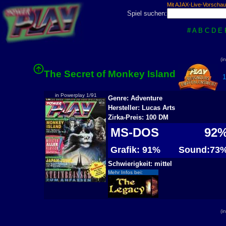
Mit AJAX-Live-Vorschau
Spiel suchen:
#
A
B
C
D
E
(i
The Secret of Monkey Island
16
in Powerplay 1/91
Genre: Adventure
Hersteller: Lucas Arts
Zirka-Preis: 100 DM
MS-DOS
92
Grafik: 91%
Sound:73
Schwierigkeit: mittel
Mehr Infos bei:
(i