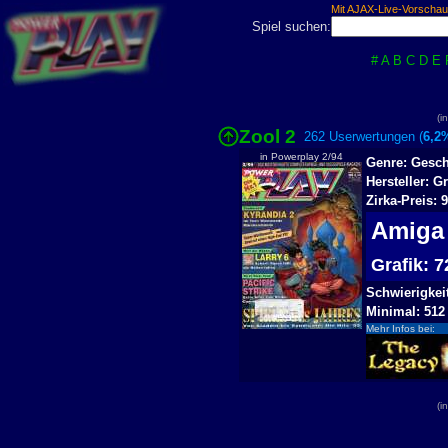
Mit AJAX-Live-Vorschau
Spiel suchen:
#
A
B
C
D
E
(i
Zool 2
262 Userwertungen (
6,2
in Powerplay 2/94
Genre: Gesch
Hersteller: G
Zirka-Preis: 
Amig
Grafik:
Schwierigkeit
Minimal: 512
Mehr Infos bei:
(i