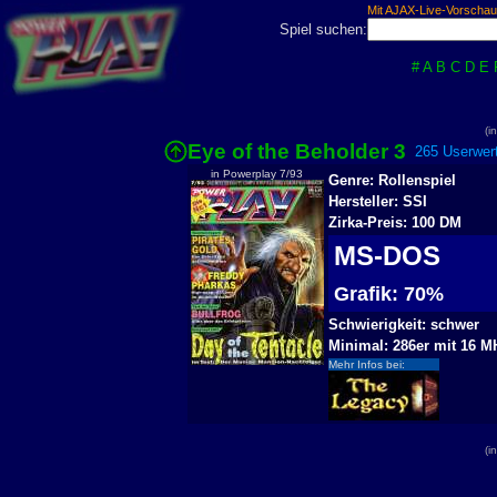
Mit AJAX-Live-Vorschau
Spiel suchen:
#
A
B
C
D
E
(i
Eye of the Beholder 3
265 Userwert
in Powerplay 7/93
Genre: Rollenspiel
Hersteller: SSI
Zirka-Preis: 100 DM
MS-DOS
Grafik: 70%
Schwierigkeit: schwer
Minimal: 286er mit 16 M
Mehr Infos bei:
(i