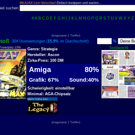
Mit AJAX-Live-Vorschau!
Einfach lostippen und warten...
iel suchen:
#
A
B
C
D
E
F
G
H
I
J
K
L
M
N
O
P
Q
R
S
T
U
V
W
X
Y
Z
(insgesamt 1 Treffer)
toß
304 Userwertungen (
15,9%
im Durchschnitt)
%
 Powerplay 1/94
Testbericht
Genre: Strategie
Hersteller: Ascon
Zirka-Preis: 100 DM
Amiga
80%
Grafik: 67%
Sound:40%
Schwierigkeit: einstellbar
Minimal: AGA-Chipsatz
Mehr Infos bei:
(insgesamt 1 Treffer)