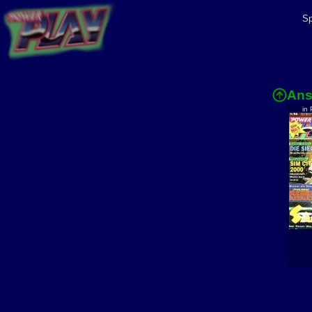
Sp
Ans
in