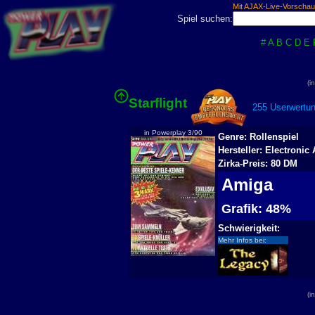
Mit AJAX-Live-Vorschau
Spiel suchen:
#
A
B
C
D
E
(i
Starflight
255 Userwertun
in Powerplay 3/90
Genre: Rollenspiel
Hersteller: Electronic 
Zirka-Preis: 80 DM
Amiga
Grafik: 48%
S
Schwierigkeit:
Mehr Infos bei:
(i