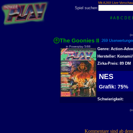
Mit AJAX-Live-Vorschau
Spiel suchen:
#
A
B
C
D
E
(i
The Goonies II
269 Userwertungen
in Powerplay 5/88
Genre: Action-Adve
Hersteller: Konami
Zirka-Preis: 89 DM
NES
Grafik: 75%
Schwierigkeit:
(i
Kommentare sind ab dem 7