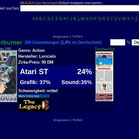
Mit AJAX-Live-Vorschau!
Einfach lostippen und warten...
iel suchen:
#
A
B
C
D
E
F
G
H
I
J
K
L
M
N
O
P
Q
R
S
T
U
V
W
X
Y
Z
(insgesamt 1 Treffer)
rburner
268 Userwertungen (
1,4%
im Durchschnitt)
%
lay 1/92
Testbericht
Genre: Action
Hersteller: Loriciels
Zirka-Preis: 90 DM
Atari ST
24%
Grafik: 37%
Sound:35%
Schwierigkeit: mittel
Mehr Infos bei:
(insgesamt 1 Treffer)