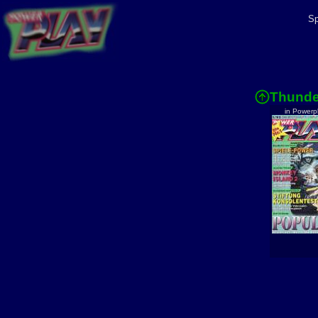
Sp
Thunde
in Powerp