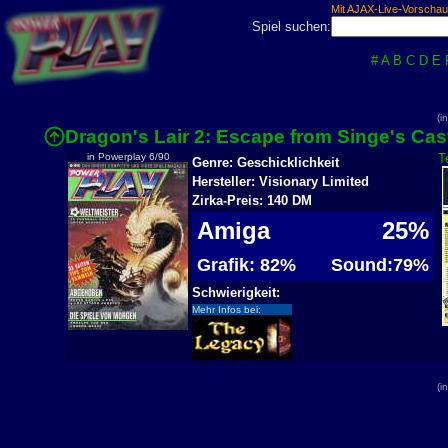
Mit AJAX-Live-Vorschau
Spiel suchen:
#
A
B
C
D
E
(i
Dragon's Lair 2: Escape from Singe's Cas
in Powerplay 6/90
T
Genre: Geschicklichkeit
Hersteller: Visionary Limited
Zirka-Preis: 140 DM
Amiga
25%
Grafik: 82%
Sound:79%
Schwierigkeit:
Mehr Infos bei:
(i