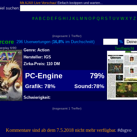
Mit AJAX-Live-Vorschau!
Einfach lostippen und warten...
iel suchen:
#
A
B
C
D
E
F
G
H
I
J
K
L
M
N
O
P
Q
R
S
T
U
V
W
X
Y
Z
(insgesamt 1 Treffer)
rcore
296 Userwertungen (
16,8%
im Durchschnitt)
%
werplay 6/90
Testbericht
Genre: Action
Hersteller: IGS
Zirka-Preis: 110 DM
PC-Engine
79%
Grafik: 78%
Sound:78%
Schwierigkeit:
(insgesamt 1 Treffer)
Kommentare sind ab dem 7.5.2018 nicht mehr verfügbar.
#dsgvo