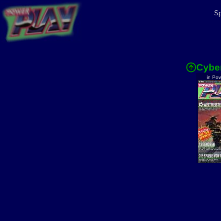
Sp
Cybe
in Po