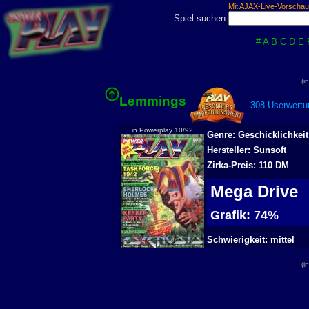
Mit AJAX-Live-Vorschau
Spiel suchen:
#
A
B
C
D
E
(i
Lemmings
308 Userwertu
in Powerplay 10/92
Genre: Geschicklichkeit
Hersteller: Sunsoft
Zirka-Preis: 110 DM
Mega Drive
Grafik: 74%
Schwierigkeit: mittel
(i