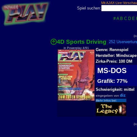
Mit AJAX-Live-Vorschau
Spiel suchen:
#
A
B
C
D
E
(i
4D Sports Driving
252 Userwertun
in Powerplay 4/91
Genre: Rennspiel
Hersteller: Mindscape
Zirka-Preis: 100 DM
MS-DOS
Grafik: 77%
Schwierigkeit: mittel
diz
eingegeben von
Mehr Infos bei:
(i