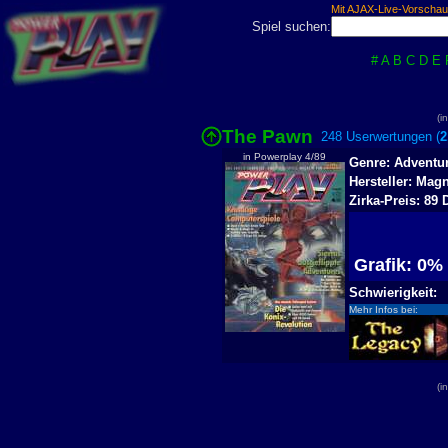
Mit AJAX-Live-Vorschau
Spiel suchen:
#
A
B
C
D
E
(i
The Pawn
248 Userwertungen (
2
in Powerplay 4/89
Genre: Adventu
Hersteller: Magn
Zirka-Preis: 89
Grafik: 0
Schwierigkeit:
Mehr Infos bei:
(i