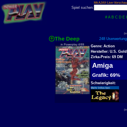
Mit AJAX-Live-Vorschau
Spiel suchen:
#
A
B
C
D
E
(i
The Deep
248 Userwertung
in Powerplay 4/89
Genre: Action
Hersteller: U.S. Gold
Zirka-Preis: 69 DM
Amiga
Grafik: 69%
Schwierigkeit:
Mehr Infos bei:
(i