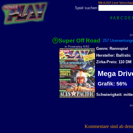
Mit AJAX-Live-Vorschau
Spiel suchen:
#
A
B
C
D
E
(i
Super Off Road
257 Userwertunge
in Powerplay 6/92
Genre: Rennspiel
Hersteller: Ballistic
Zirka-Preis: 110 DM
Mega Dri
Grafik: 56%
Schwierigkeit: mitte
(i
Kommentare sind ab dem 7