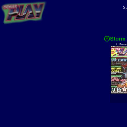
Sp
Storm
in Powe