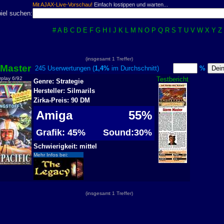
Mit AJAX-Live-Vorschau!
Einfach lostippen und warten...
iel suchen:
#
A
B
C
D
E
F
G
H
I
J
K
L
M
N
O
P
Q
R
S
T
U
V
W
X
Y
Z
(insgesamt 1 Treffer)
 Master
245 Userwertungen (
1,4%
im Durchschnitt)
%
rplay 6/92
Testbericht
Genre: Strategie
Hersteller: Silmarils
Zirka-Preis: 90 DM
Amiga
55%
Grafik: 45%
Sound:30%
Schwierigkeit: mittel
Mehr Infos bei:
(insgesamt 1 Treffer)