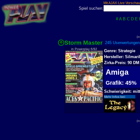
Mit AJAX-Live-Vorschau
Spiel suchen:
#
A
B
C
D
E
(i
Storm Master
245 Userwertungen
in Powerplay 6/92
Genre: Strategie
Hersteller: Silmari
Zirka-Preis: 90 DM
Amiga
Grafik: 45%
Schwierigkeit: mitt
Mehr Infos bei:
(i