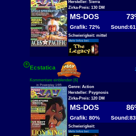
Hersteller: Sierra
Zirka-Preis: 130 DM
MS-DOS
73
Grafik: 72%
Sound:6
Schwierigkeit: mittel
Mehr Infos bei:
Ecstatica
2
Kommentare einblenden [6]
in Powerplay 1/95
Genre: Action
Hersteller: Psygnosis
Zirka-Preis: 120 DM
MS-DOS
86
Grafik: 80%
Sound:8
Schwierigkeit:
Mehr Infos bei: