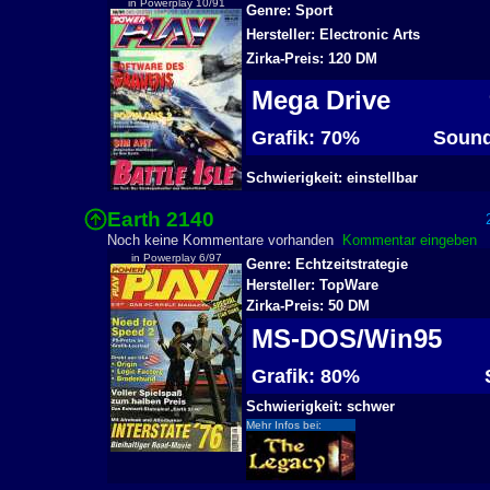
in Powerplay 10/91
Genre: Sport
Hersteller: Electronic Arts
Zirka-Preis: 120 DM
Mega Drive
Grafik: 70%
Sound
Schwierigkeit: einstellbar
Earth 2140
2
Noch keine Kommentare vorhanden
Kommentar eingeben
in Powerplay 6/97
Genre: Echtzeitstrategie
Hersteller: TopWare
Zirka-Preis: 50 DM
MS-DOS/Win95
Grafik: 80%
S
Schwierigkeit: schwer
Mehr Infos bei: