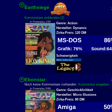
Earthsiege
2
Kommentare einblenden [2]
in Powerplay 1/95
Genre: Action
Hersteller: Dynamix
Zirka-Preis: 120 DM
MS-DOS
86
Grafik: 76%
Sound:6
Schwierigkeit:
Mehr Infos bei:
Ebonstar
2
Noch keine Kommentare vorhanden
Kommentar eingeben
in Powerplay 5/88
Genre: Geschicklichkeit
Hersteller: Micro Illusions
Zirka-Preis: 80 DM
Amiga
50