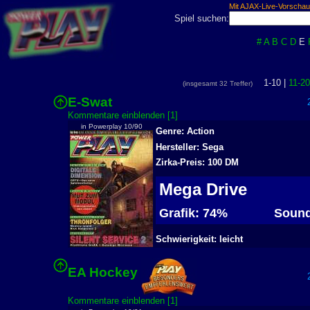
Mit AJAX-Live-Vorschau
Spiel suchen:
#
A
B
C
D
E
1-10 |
11-20
(insgesamt 32 Treffer)
E-Swat
2
Kommentare einblenden [1]
in Powerplay 10/90
Genre: Action
Hersteller: Sega
Zirka-Preis: 100 DM
Mega Drive
Grafik: 74%
Sound
Schwierigkeit: leicht
EA Hockey
2
Kommentare einblenden [1]