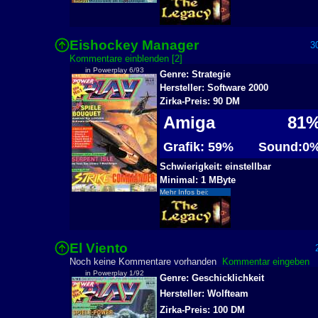
Eishockey Manager
30
Kommentare einblenden [2]
in Powerplay 6/93
Genre: Strategie
Hersteller: Software 2000
Zirka-Preis: 90 DM
Amiga
81
Grafik: 59%
Sound:0
Schwierigkeit: einstellbar
Minimal: 1 MByte
Mehr Infos bei:
El Viento
2
Noch keine Kommentare vorhanden
Kommentar eingeben
in Powerplay 1/92
Genre: Geschicklichkeit
Hersteller: Wolfteam
Zirka-Preis: 100 DM