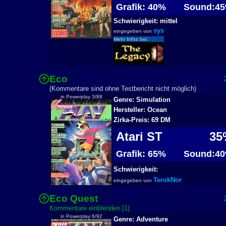
Grafik: 40%
Sound:4
Schwierigkeit: mittel
sys
eingegeben von
Mehr Infos bei:
Eco
2
(Kommentare sind ohne Testbericht nicht möglich)
in Powerplay 3/88
Genre: Simulation
Hersteller: Ocean
Zirka-Preis: 69 DM
Atari ST
35
Grafik: 65%
Sound:4
Schwierigkeit:
TerokNor
eingegeben von
Eco Quest
2
Kommentare einblenden [1]
in Powerplay 6/92
Genre: Adventure