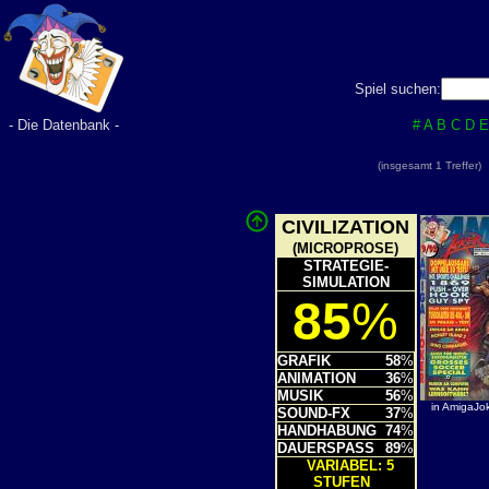
Spiel suchen:
- Die Datenbank -
#
A
B
C
D
E
(insgesamt 1 Treffer
CIVILIZATION
(MICROPROSE)
STRATEGIE-
SIMULATION
85
%
GRAFIK
58
%
ANIMATION
36
%
MUSIK
56
%
in AmigaJo
SOUND-FX
37
%
HANDHABUNG
74
%
DAUERSPASS
89
%
VARIABEL: 5
STUFEN