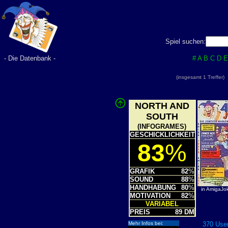
Spiel suchen:
- Die Datenbank -
#
A
B
C
D
E
(insgesamt 1 Treffer
NORTH AND
SOUTH
(INFOGRAMES)
GESCHICKLICHKEIT
83
%
GRAFIK
82
%
SOUND
88
%
HANDHABUNG
80
%
in AmigaJo
MOTIVATION
82
%
VARIABEL
PREIS
89 DM
Mehr Infos bei:
370 User