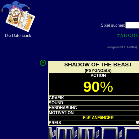
Spiel suchen:
- Die Datenbank -
#
A
B
C
D
E
(insgesamt 1 Treffer
SHADOW OF THE BEAST
(PSYGNOSIS)
ACTION
90
%
GRAFIK
SOUND
HANDHABUNG
MOTIVATION
FüR ANFäNGER
PREIS
99