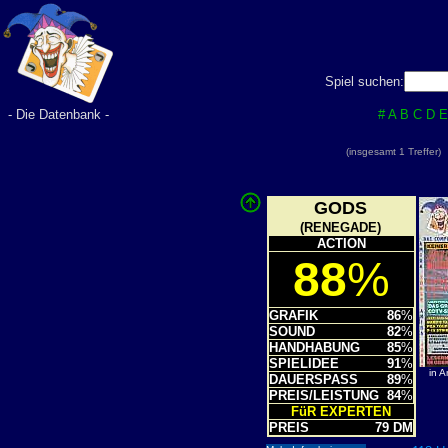
Spiel suchen:
- Die Datenbank -
#
A
B
C
D
E
(insgesamt 1 Treffer
GODS
(RENEGADE)
ACTION
88
%
GRAFIK
86
%
SOUND
82
%
HANDHABUNG
85
%
SPIELIDEE
91
%
in 
DAUERSPASS
89
%
PREIS/LEISTUNG
84
%
FüR EXPERTEN
PREIS
79 DM