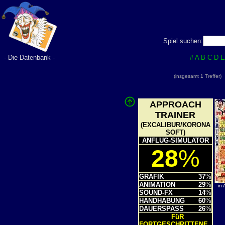
Spiel suchen:
- Die Datenbank -
#
A
B
C
D
E
(insgesamt 1 Treffer
APPROACH
TRAINER
(EXCALIBUR/KORONA
SOFT)
ANFLUG-SIMULATOR
28
%
GRAFIK
37
%
ANIMATION
29
%
in
SOUND-FX
14
%
HANDHABUNG
60
%
DAUERSPASS
26
%
FüR
FORTGESCHRITTENE