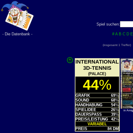
Spiel suchen:
- Die Datenbank -
#
A
B
C
D
E
(insgesamt 1 Treffer
INTERNATIONAL
3D-TENNIS
(PALACE)
44
%
GRAFIK
69
%
SOUND
68
%
HANDHABUNG
54
%
SPIELIDEE
26
%
in Ami
DAUERSPASS
39
%
PREIS/LEISTUNG
42
%
VARIABEL
PREIS
84 DM