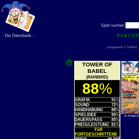
Spiel suchen:
- Die Datenbank -
#
A
B
C
D
E
(insgesamt 1 Treffer
TOWER OF
BABEL
(RAINBIRD)
88
%
GRAFIK
91
%
SOUND
72
%
HANDHABUNG
88
%
SPIELIDEE
90
%
in AmigaJ
DAUERSPASS
85
%
PREIS/LEISTUNG
81
%
FüR
FORTGESCHRITTENE