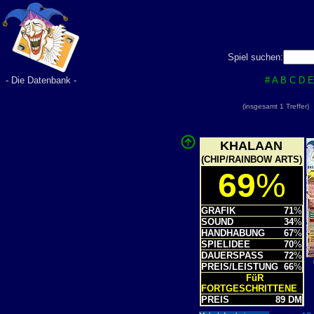
Spiel suchen:
- Die Datenbank -
#
A
B
C
D
E
(insgesamt 1 Treffer
KHALAAN
(CHIP/RAINBOW ARTS)
69
%
GRAFIK
71
%
SOUND
34
%
HANDHABUNG
67
%
SPIELIDEE
70
%
DAUERSPASS
72
%
PREIS/LEISTUNG
66
%
FüR
FORTGESCHRITTENE
PREIS
89 DM