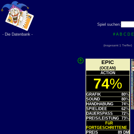
Spiel suchen:
- Die Datenbank -
#
A
B
C
D
E
(insgesamt 1 Treffer
EPIC
(OCEAN)
ACTION
74
%
GRAFIK
80
%
SOUND
80
%
HANDHABUNG
74
%
SPIELIDEE
62
%
DAUERSPASS
72
%
PREIS/LEISTUNG
73
%
FüR
FORTGESCHRITTENE
PREIS
89 DM