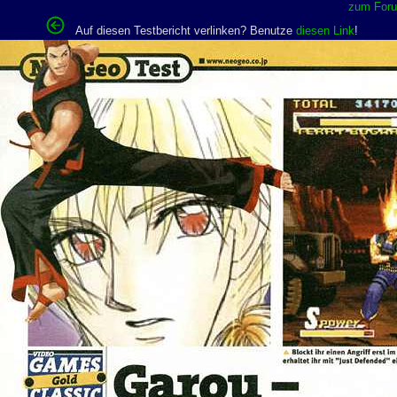
zum Forum
Auf diesen Testbericht verlinken? Benutze
diesen Link
!